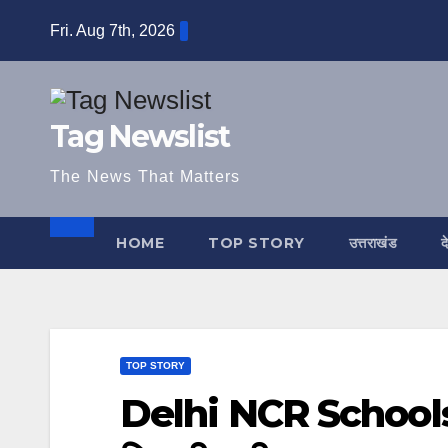
Skip
Fri. Aug 7th, 2026
to
content
Tag Newslist
The News That Matters
HOME
TOP STORY
उत्तराखंड
द
TOP STORY
Delhi NCR Schools: बम