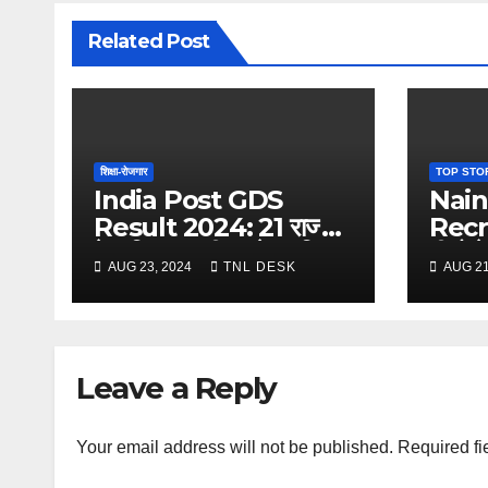
Related Post
शिक्षा-रोजगार
TOP STO
India Post GDS
Nain
Result 2024: 21 राज्यों
Recr
के परिणाम जारी, आवेदन किया
पीओ के
AUG 23, 2024
TNL DESK
AUG 21
था तो चेक कीजिये अपना नंबर
लिये बच
Leave a Reply
Your email address will not be published.
Required fi