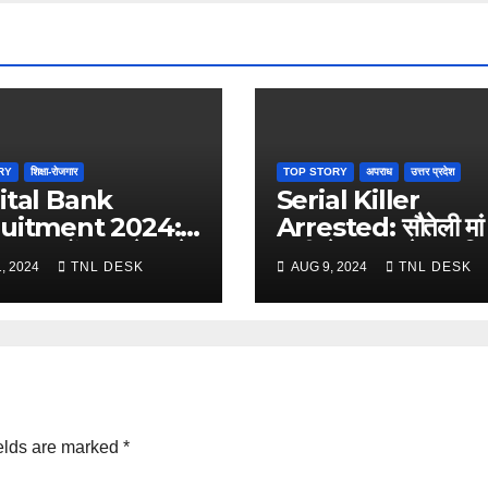
RY
शिक्षा-रोजगार
TOP STORY
अपराध
उत्तर प्रदेश
ital Bank
Serial Killer
uitment 2024:
Arrested: सौतेली मां
 20 पदों पर आवेदन के
पत्नी से नफरत ने बना दि
, 2024
TNL DESK
AUG 9, 2024
TNL DESK
े हैं 10 दिन
हत्यारा
elds are marked
*