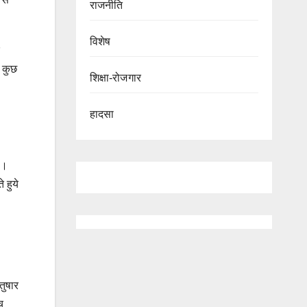
राजनीति
विशेष
 कुछ
शिक्षा-रोजगार
हादसा
ा।
 हुये
तुषार
च