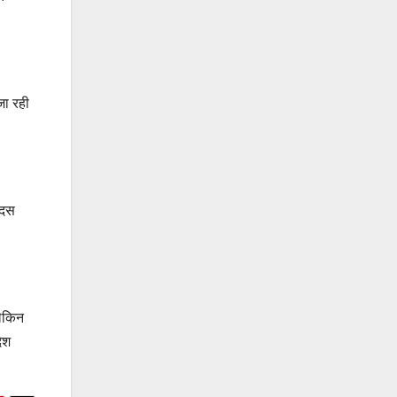
जा रही
 दस
लेकिन
ेश