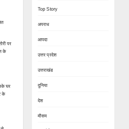
Top Story
ित
अपराध
आपदा
शोरी पर
त के
उत्तर प्रदेश
उत्तराखंड
दुनिया
सके घर
 के
देश
मौसम
 से