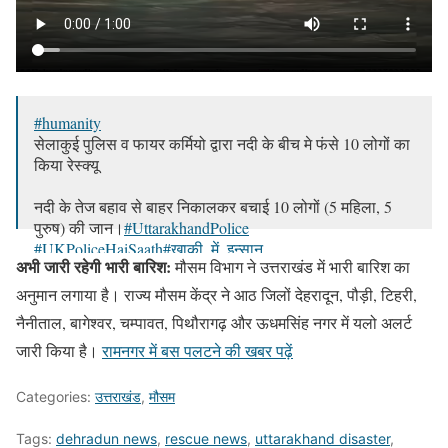
#humanity
सेलाकुई पुलिस व फायर कर्मियो द्वारा नदी के बीच मे फंसे 10 लोगों का
किया रेस्क्यू
नदी के तेज बहाव से बाहर निकालकर बचाई 10 लोगों (5 महिला, 5
पुरुष) की जान।
#UttarakhandPolice
#UKPoliceHaiSaath
#खाकी_में_इन्सान
अभी जारी रहेगी भारी बारिश:
मौसम विभाग ने उत्तराखंड में भारी बारिश का
pic.twitter.com/jR3sN3Oo9v
अनुमान लगाया है। राज्य मौसम केंद्र ने आठ जिलों देहरादून, पौड़ी, टिहरी,
— Dehradun Police Uttarakhand (@DehradunPolice)
नैनीताल, बागेश्वर, चम्पावत, पिथौरागढ़ और ऊधमसिंह नगर में यलो अलर्ट
August 7, 2023
जारी किया है।
रामनगर में बस पलटने की खबर पढ़ें
Categories:
उत्तराखंड
,
मौसम
Tags:
dehradun news
,
rescue news
,
uttarakhand disaster
,