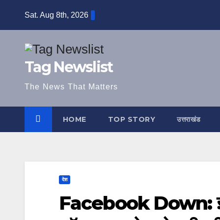
Skip
Sat. Aug 8th, 2026
to
content
Tag Newslist
The News That Matters
HOME
TOP STORY
उत्तराखंड
देश
Facebook Down: इंस्ट