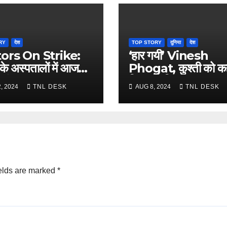
RY
देश
TOP STORY
दुनिया
देश
ors On Strike:
‘हार गयी’ Vinesh
के अस्पतालों में आज
Phogat, कुश्ती को क
बंद, डॉक्टर हड़ताल पर
दिया अलविदा
, 2024
TNL DESK
AUG 8, 2024
TNL DESK
elds are marked
*