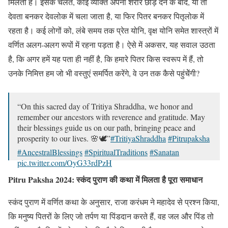
मिलती हैं। इसके चलते, कोई व्यक्ति अपना शरीर छोड़ देने के बाद, या तो
देवता बनकर देवलोक में चला जाता है, या फिर पितर बनकर पितृलोक में
रहता है। कई लोगों को, लंबे समय तक प्रेत योनि, वृक्ष योनि समेत शास्त्रों में
वर्णित अलग-अलग रूपों में रहना पड़ता है। ऐसे में अकसर, यह सवाल उठता
है, कि अगर हमें यह पता ही नहीं है, कि हमारे पितर किस स्वरूप में हैं, तो
उनके निमित्त हम जो भी वस्तुएं समर्पित करेंगे, वे उन तक कैसे पहुंचेेंगी?
“On this sacred day of Tritiya Shraddha, we honor and
remember our ancestors with reverence and gratitude. May
their blessings guide us on our path, bringing peace and
prosperity to our lives. 🌸🕊️”
#TritiyaShraddha
#Pitrupaksha
#AncestralBlessings
#SpiritualTraditions
#Sanatan
pic.twitter.com/OyG33rdPzH
Pitru Paksha 2024: स्कंद पुराण की कथा में मिलता है पूरा समाधान
— Dhaama (@Dhaama2024)
September 20, 2024
स्कंद पुराण में वर्णित कथा के अनुसार, राजा करंधम ने महादेव से प्रश्न किया,
कि मनुष्य पितरों के लिए जो तर्पण या पिंडदान करते हैं, वह जल और पिंड तो