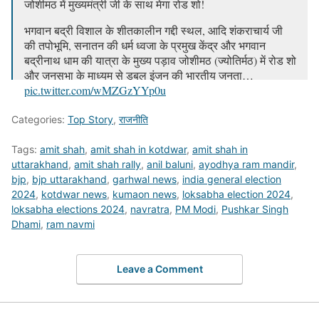
जोशीमठ में मुख्यमंत्री जी के साथ मेगा रोड शो!
भगवान बद्री विशाल के शीतकालीन गद्दी स्थल, आदि शंकराचार्य जी
की तपोभूमि, सनातन की धर्म ध्वजा के प्रमुख केंद्र और भगवान
बद्रीनाथ धाम की यात्रा के मुख्य पड़ाव जोशीमठ (ज्योतिर्मठ) में रोड शो
और जनसभा के माध्यम से डबल इंजन की भारतीय जनता…
pic.twitter.com/wMZGzYYp0u
— Anil Baluni(Modi Ka Parivar) (@anil_baluni)
April 16,
Categories:
Top Story
,
राजनीति
2024
Tags:
amit shah
,
amit shah in kotdwar
,
amit shah in
uttarakhand
,
amit shah rally
,
anil baluni
,
ayodhya ram mandir
,
bjp
,
bjp uttarakhand
,
garhwal news
,
india general election
2024
,
kotdwar news
,
kumaon news
,
loksabha election 2024
,
loksabha elections 2024
,
navratra
,
PM Modi
,
Pushkar Singh
Dhami
,
ram navmi
Leave a Comment