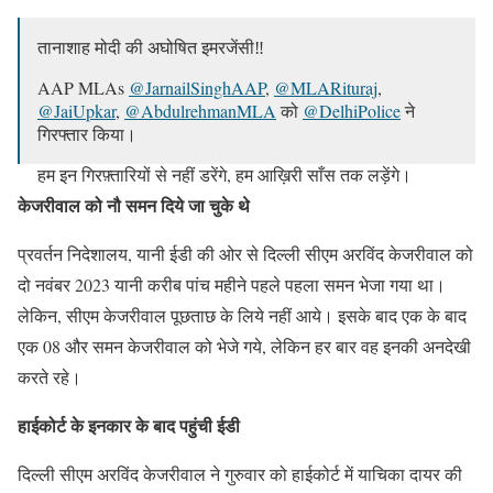
तानाशाह मोदी की अघोषित इमरजेंसी‼️
AAP MLAs
@JarnailSinghAAP
,
@MLARituraj
,
@JaiUpkar
,
@AbdulrehmanMLA
को
@DelhiPolice
ने
गिरफ्तार किया।
हम इन गिरफ़्तारियों से नहीं डरेंगे, हम आख़िरी साँस तक लड़ेंगे।
#IStandWithKejriwal
pic.twitter.com/74Jl5kPA57
केजरीवाल को नौ समन दिये जा चुके थे
— AAP (@AamAadmiParty)
March 21, 2024
प्रवर्तन निदेशालय, यानी ईडी की ओर से दिल्ली सीएम अरविंद केजरीवाल को
दो नवंबर 2023 यानी करीब पांच महीने पहले पहला समन भेजा गया था।
लेकिन, सीएम केजरीवाल पूछताछ के लिये नहीं आये। इसके बाद एक के बाद
एक 08 और समन केजरीवाल को भेजे गये, लेकिन हर बार वह इनकी अनदेखी
करते रहे।
हाईकोर्ट के इनकार के बाद पहुंची ईडी
दिल्ली सीएम अरविंद केजरीवाल ने गुरुवार को हाईकोर्ट में याचिका दायर की