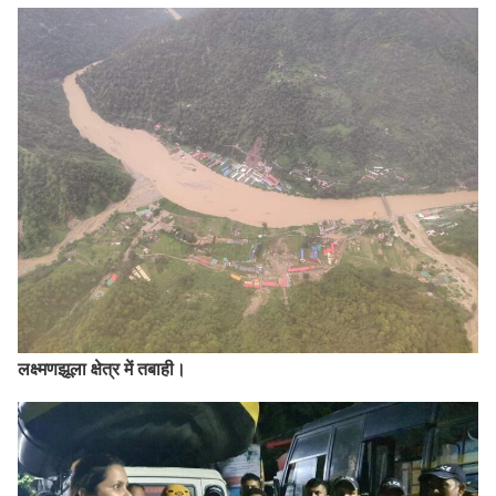
लक्ष्मणझूला क्षेत्र में तबाही।