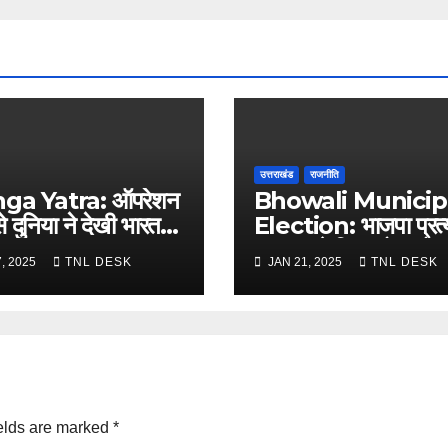
उत्तराखंड
राजनीति
nga Yatra: ऑपरेशन
Bhowali Municip
से दुनिया ने देखी भारत
Election: भाजपा प्रत्
कत
प्रकाश ने किया रोड शो
, 2025
TNL DESK
JAN 21, 2025
TNL DESK
elds are marked
*