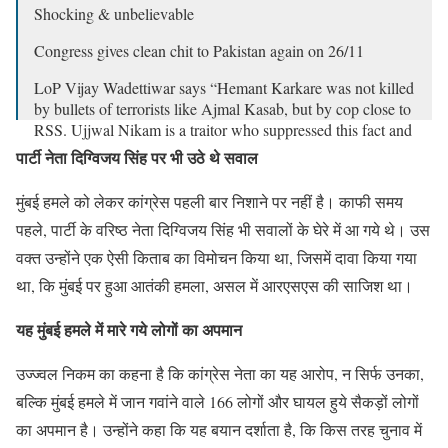
Shocking & unbelievable
Congress gives clean chit to Pakistan again on 26/11
LoP Vijay Wadettiwar says “Hemant Karkare was not killed
by bullets of terrorists like Ajmal Kasab, but by cop close to
RSS. Ujjwal Nikam is a traitor who suppressed this fact and
BJP has given an…
pic.twitter.com/7M5l485ISo
पार्टी नेता दिग्विजय सिंह पर भी उठे थे सवाल
— Shehzad Jai Hind (Modi Ka Parivar) (@Shehzad_Ind)
मुंबई हमले को लेकर कांग्रेस पहली बार निशाने पर नहीं है। काफी समय
May 5, 2024
पहले, पार्टी के वरिष्ठ नेता दिग्विजय सिंह भी सवालों के घेरे में आ गये थे। उस
वक्त उन्होंने एक ऐसी किताब का विमोचन किया था, जिसमें दावा किया गया
था, कि मुंबई पर हुआ आतंकी हमला, असल में आरएसएस की साजिश था।
यह मुंबई हमले में मारे गये लोगों का अपमान
उज्ज्वल निकम का कहना है कि कांग्रेस नेता का यह आरोप, न सिर्फ उनका,
बल्कि मुंबई हमले में जान गवांने वाले 166 लोगों और घायल हुये सैकड़ों लोगों
का अपमान है। उन्होंने कहा कि यह बयान दर्शाता है, कि किस तरह चुनाव में